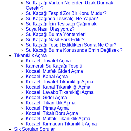
Su Kaçağı Varken Nelerden Uzak Durmak
Gerekir?
Su Kaçağı Tespiti Zor Bir Konu Mudur?
Su Kaçağında Tesisatçı Ne Yapar?
Su Kaçağı İçin Tesisatçı Çağırmak
Suya Nasıl Ulaşıyoruz?
Su Kaçağı Bulma Yöntemleri
Su Kaçağı Nasıl Fark Edilir?
Su Kaçağı Tespit Edildikten Sonra Ne Olur?
Su Kaçağı Bulma Konusunda Emin Değilsek ?
Tıkanıklık Açma
Kocaeli Tuvalet Açma
Kameralı Su Kaçağı Tespiti
Kocaeli Mutfak Gideri Açma
Kocaeli Kanal Açma
Kocaeli Tuvalet Tıkanıklığı Açma
Kocaeli Kanal Tıkanıklığı Açma
Kocaeli Lavabo Tıkanıklığı Açma
Kocaeli Gider Açma
Kocaeli Tıkanıklık Açma
Kocaeli Pimaş Açma
Kocaeli Tıkalı Boru Açma
Kocaeli Mutfak Tıkanıklık Açma
Kocaeli Kırmadan Tıkanıklık Açma
Sık Sorulan Sorular