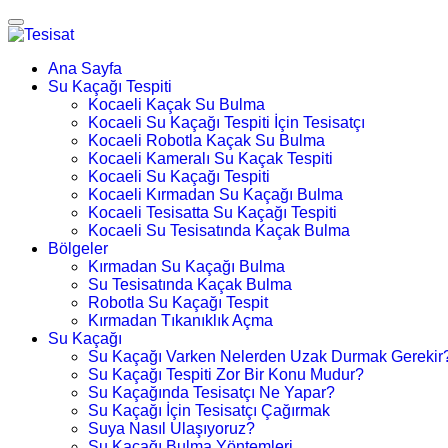
Ana Sayfa
Su Kaçağı Tespiti
Kocaeli Kaçak Su Bulma
Kocaeli Su Kaçağı Tespiti İçin Tesisatçı
Kocaeli Robotla Kaçak Su Bulma
Kocaeli Kameralı Su Kaçak Tespiti
Kocaeli Su Kaçağı Tespiti
Kocaeli Kırmadan Su Kaçağı Bulma
Kocaeli Tesisatta Su Kaçağı Tespiti
Kocaeli Su Tesisatında Kaçak Bulma
Bölgeler
Kırmadan Su Kaçağı Bulma
Su Tesisatında Kaçak Bulma
Robotla Su Kaçağı Tespit
Kırmadan Tıkanıklık Açma
Su Kaçağı
Su Kaçağı Varken Nelerden Uzak Durmak Gerekir
Su Kaçağı Tespiti Zor Bir Konu Mudur?
Su Kaçağında Tesisatçı Ne Yapar?
Su Kaçağı İçin Tesisatçı Çağırmak
Suya Nasıl Ulaşıyoruz?
Su Kaçağı Bulma Yöntemleri