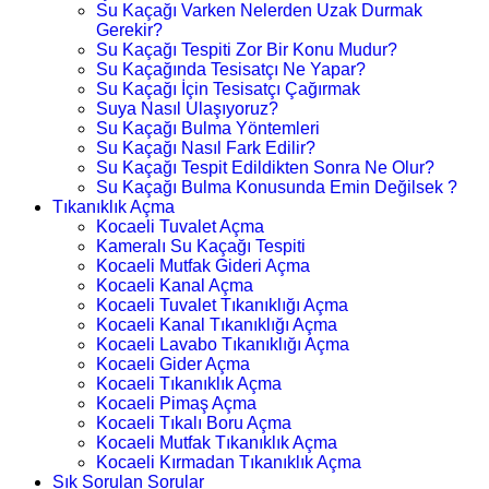
Su Kaçağı Varken Nelerden Uzak Durmak
Gerekir?
Su Kaçağı Tespiti Zor Bir Konu Mudur?
Su Kaçağında Tesisatçı Ne Yapar?
Su Kaçağı İçin Tesisatçı Çağırmak
Suya Nasıl Ulaşıyoruz?
Su Kaçağı Bulma Yöntemleri
Su Kaçağı Nasıl Fark Edilir?
Su Kaçağı Tespit Edildikten Sonra Ne Olur?
Su Kaçağı Bulma Konusunda Emin Değilsek ?
Tıkanıklık Açma
Kocaeli Tuvalet Açma
Kameralı Su Kaçağı Tespiti
Kocaeli Mutfak Gideri Açma
Kocaeli Kanal Açma
Kocaeli Tuvalet Tıkanıklığı Açma
Kocaeli Kanal Tıkanıklığı Açma
Kocaeli Lavabo Tıkanıklığı Açma
Kocaeli Gider Açma
Kocaeli Tıkanıklık Açma
Kocaeli Pimaş Açma
Kocaeli Tıkalı Boru Açma
Kocaeli Mutfak Tıkanıklık Açma
Kocaeli Kırmadan Tıkanıklık Açma
Sık Sorulan Sorular