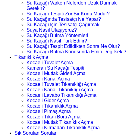
Su Kaçağı Varken Nelerden Uzak Durmak
Gerekir?
Su Kaçağı Tespiti Zor Bir Konu Mudur?
Su Kaçağında Tesisatçı Ne Yapar?
Su Kaçağı İçin Tesisatçı Çağırmak
Suya Nasıl Ulaşıyoruz?
Su Kaçağı Bulma Yöntemleri
Su Kaçağı Nasıl Fark Edilir?
Su Kaçağı Tespit Edildikten Sonra Ne Olur?
Su Kaçağı Bulma Konusunda Emin Değilsek ?
Tıkanıklık Açma
Kocaeli Tuvalet Açma
Kameralı Su Kaçağı Tespiti
Kocaeli Mutfak Gideri Açma
Kocaeli Kanal Açma
Kocaeli Tuvalet Tıkanıklığı Açma
Kocaeli Kanal Tıkanıklığı Açma
Kocaeli Lavabo Tıkanıklığı Açma
Kocaeli Gider Açma
Kocaeli Tıkanıklık Açma
Kocaeli Pimaş Açma
Kocaeli Tıkalı Boru Açma
Kocaeli Mutfak Tıkanıklık Açma
Kocaeli Kırmadan Tıkanıklık Açma
Sık Sorulan Sorular