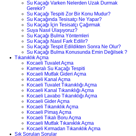
Su Kaçağı Varken Nelerden Uzak Durmak
Gerekir?
Su Kaçağı Tespiti Zor Bir Konu Mudur?
Su Kaçağında Tesisatçı Ne Yapar?
Su Kaçağı İçin Tesisatçı Çağırmak
Suya Nasıl Ulaşıyoruz?
Su Kaçağı Bulma Yöntemleri
Su Kaçağı Nasıl Fark Edilir?
Su Kaçağı Tespit Edildikten Sonra Ne Olur?
Su Kaçağı Bulma Konusunda Emin Değilsek ?
Tıkanıklık Açma
Kocaeli Tuvalet Açma
Kameralı Su Kaçağı Tespiti
Kocaeli Mutfak Gideri Açma
Kocaeli Kanal Açma
Kocaeli Tuvalet Tıkanıklığı Açma
Kocaeli Kanal Tıkanıklığı Açma
Kocaeli Lavabo Tıkanıklığı Açma
Kocaeli Gider Açma
Kocaeli Tıkanıklık Açma
Kocaeli Pimaş Açma
Kocaeli Tıkalı Boru Açma
Kocaeli Mutfak Tıkanıklık Açma
Kocaeli Kırmadan Tıkanıklık Açma
Sık Sorulan Sorular