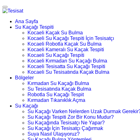
Ana Sayfa
Su Kaçağı Tespiti
Kocaeli Kaçak Su Bulma
Kocaeli Su Kaçağı Tespiti İçin Tesisatçı
Kocaeli Robotla Kaçak Su Bulma
Kocaeli Kameralı Su Kaçak Tespiti
Kocaeli Su Kaçağı Tespiti
Kocaeli Kırmadan Su Kaçağı Bulma
Kocaeli Tesisatta Su Kaçağı Tespiti
Kocaeli Su Tesisatında Kaçak Bulma
Bölgeler
Kırmadan Su Kaçağı Bulma
Su Tesisatında Kaçak Bulma
Robotla Su Kaçağı Tespit
Kırmadan Tıkanıklık Açma
Su Kaçağı
Su Kaçağı Varken Nelerden Uzak Durmak Gerekir
Su Kaçağı Tespiti Zor Bir Konu Mudur?
Su Kaçağında Tesisatçı Ne Yapar?
Su Kaçağı İçin Tesisatçı Çağırmak
Suya Nasıl Ulaşıyoruz?
Su Kaçağı Bulma Yöntemleri