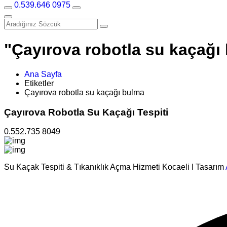
0.539.646 0975
"Çayırova robotla su kaçağı 
Ana Sayfa
Etiketler
Çayırova robotla su kaçağı bulma
Çayırova Robotla Su Kaçağı Tespiti
0.552.735 8049
Su Kaçak Tespiti & Tıkanıklık Açma Hizmeti Kocaeli I Tasarım