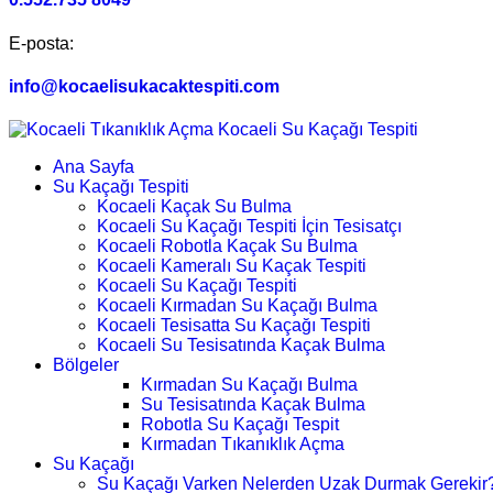
E-posta:
info@kocaelisukacaktespiti.com
Ana Sayfa
Su Kaçağı Tespiti
Kocaeli Kaçak Su Bulma
Kocaeli Su Kaçağı Tespiti İçin Tesisatçı
Kocaeli Robotla Kaçak Su Bulma
Kocaeli Kameralı Su Kaçak Tespiti
Kocaeli Su Kaçağı Tespiti
Kocaeli Kırmadan Su Kaçağı Bulma
Kocaeli Tesisatta Su Kaçağı Tespiti
Kocaeli Su Tesisatında Kaçak Bulma
Bölgeler
Kırmadan Su Kaçağı Bulma
Su Tesisatında Kaçak Bulma
Robotla Su Kaçağı Tespit
Kırmadan Tıkanıklık Açma
Su Kaçağı
Su Kaçağı Varken Nelerden Uzak Durmak Gerekir