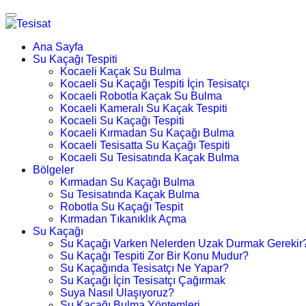
Ana Sayfa
Su Kaçağı Tespiti
Kocaeli Kaçak Su Bulma
Kocaeli Su Kaçağı Tespiti İçin Tesisatçı
Kocaeli Robotla Kaçak Su Bulma
Kocaeli Kameralı Su Kaçak Tespiti
Kocaeli Su Kaçağı Tespiti
Kocaeli Kırmadan Su Kaçağı Bulma
Kocaeli Tesisatta Su Kaçağı Tespiti
Kocaeli Su Tesisatında Kaçak Bulma
Bölgeler
Kırmadan Su Kaçağı Bulma
Su Tesisatında Kaçak Bulma
Robotla Su Kaçağı Tespit
Kırmadan Tıkanıklık Açma
Su Kaçağı
Su Kaçağı Varken Nelerden Uzak Durmak Gerekir
Su Kaçağı Tespiti Zor Bir Konu Mudur?
Su Kaçağında Tesisatçı Ne Yapar?
Su Kaçağı İçin Tesisatçı Çağırmak
Suya Nasıl Ulaşıyoruz?
Su Kaçağı Bulma Yöntemleri