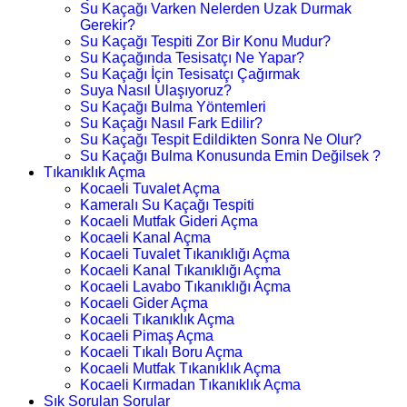
Su Kaçağı Varken Nelerden Uzak Durmak
Gerekir?
Su Kaçağı Tespiti Zor Bir Konu Mudur?
Su Kaçağında Tesisatçı Ne Yapar?
Su Kaçağı İçin Tesisatçı Çağırmak
Suya Nasıl Ulaşıyoruz?
Su Kaçağı Bulma Yöntemleri
Su Kaçağı Nasıl Fark Edilir?
Su Kaçağı Tespit Edildikten Sonra Ne Olur?
Su Kaçağı Bulma Konusunda Emin Değilsek ?
Tıkanıklık Açma
Kocaeli Tuvalet Açma
Kameralı Su Kaçağı Tespiti
Kocaeli Mutfak Gideri Açma
Kocaeli Kanal Açma
Kocaeli Tuvalet Tıkanıklığı Açma
Kocaeli Kanal Tıkanıklığı Açma
Kocaeli Lavabo Tıkanıklığı Açma
Kocaeli Gider Açma
Kocaeli Tıkanıklık Açma
Kocaeli Pimaş Açma
Kocaeli Tıkalı Boru Açma
Kocaeli Mutfak Tıkanıklık Açma
Kocaeli Kırmadan Tıkanıklık Açma
Sık Sorulan Sorular