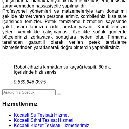
çalışmalarına olanak tanıyacak olan temizlik işlemi, tesisata
zarar vermeden hassasiyetle yapılmalıdır.
Profesyonel yöntemleri ve malzemeleriyle tam donanımlı
şekilde hizmet veren personellerimiz, kombilerinizi kısa süre
içerisinde temizler. Petek temizleme hizmetleri sayesinde
yakıt tasarruflarınızda ciddi artışlar yaşanır. Kombilerinizin
yeterli verimlilikte çalışmaması, özellikle soğuk günlerde
bütçelerinizi zorlayacak sonuçlara neden olur. Firmamız
tarafından garantili olarak verilen petek temizleme
hizmetlerinden yararlanarak doğru bir tercih yapabilirsiniz.
.
Robot cihazla kırmadan su kaçağı tespiti, 60 dk.
içerisinde hızlı servis.
0.539.646 0975
Hizmetlerimiz
Kocaeli Su Tesisatı Hizmeti
Kocaeli Sıhhi Tesisat Hizmeti
Kocaeli Klozet Tesisatı Hizmetlerimiz