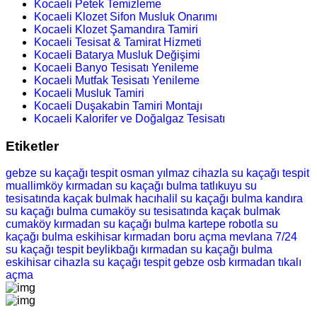
Kocaeli Petek Temizleme
Kocaeli Klozet Sifon Musluk Onarımı
Kocaeli Klozet Şamandıra Tamiri
Kocaeli Tesisat & Tamirat Hizmeti
Kocaeli Batarya Musluk Değişimi
Kocaeli Banyo Tesisatı Yenileme
Kocaeli Mutfak Tesisatı Yenileme
Kocaeli Musluk Tamiri
Kocaeli Duşakabin Tamiri Montajı
Kocaeli Kalorifer ve Doğalgaz Tesisatı
Etiketler
gebze su kaçağı tespit
osman yılmaz cihazla su kaçağı tespit
muallimköy kırmadan su kaçağı bulma
tatlıkuyu su
tesisatında kaçak bulmak
hacıhalil su kaçağı bulma
kandıra
su kaçağı bulma
cumaköy su tesisatında kaçak bulmak
cumaköy kırmadan su kaçağı bulma
kartepe robotla su
kaçağı bulma
eskihisar kırmadan boru açma
mevlana 7/24
su kaçağı tespit
beylikbağı kırmadan su kaçağı bulma
eskihisar cihazla su kaçağı tespit
gebze osb kırmadan tıkalı
açma