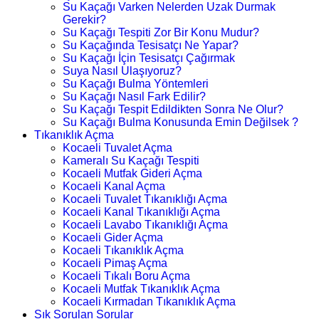
Su Kaçağı Varken Nelerden Uzak Durmak
Gerekir?
Su Kaçağı Tespiti Zor Bir Konu Mudur?
Su Kaçağında Tesisatçı Ne Yapar?
Su Kaçağı İçin Tesisatçı Çağırmak
Suya Nasıl Ulaşıyoruz?
Su Kaçağı Bulma Yöntemleri
Su Kaçağı Nasıl Fark Edilir?
Su Kaçağı Tespit Edildikten Sonra Ne Olur?
Su Kaçağı Bulma Konusunda Emin Değilsek ?
Tıkanıklık Açma
Kocaeli Tuvalet Açma
Kameralı Su Kaçağı Tespiti
Kocaeli Mutfak Gideri Açma
Kocaeli Kanal Açma
Kocaeli Tuvalet Tıkanıklığı Açma
Kocaeli Kanal Tıkanıklığı Açma
Kocaeli Lavabo Tıkanıklığı Açma
Kocaeli Gider Açma
Kocaeli Tıkanıklık Açma
Kocaeli Pimaş Açma
Kocaeli Tıkalı Boru Açma
Kocaeli Mutfak Tıkanıklık Açma
Kocaeli Kırmadan Tıkanıklık Açma
Sık Sorulan Sorular