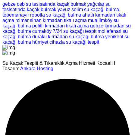
gebze osb su tesisatında kaçak bulmak
yağcılar su
tesisatında kaçak bulmak
yavuz selim su kaçağı bulma
tepemanayır robotla su kaçağı bulma
ahatlı kırmadan tıkalı
açma
mimar sinan kırmadan tıkalı açma
muallimköy su
kaçağı bulma
pelitli kırmadan tıkalı açma
gebze kırmadan su
kaçağı bulma
cumaköy 7/24 su kaçağı tespit
mollafenari su
kaçağı bulma
duraklı kırmadan su kaçağı bulma
yenikent su
kaçağı bulma
hürriyet cihazla su kaçağı tespit
Su Kaçak Tespiti & Tıkanıklık Açma Hizmeti Kocaeli I
Tasarım
Ankara Hosting