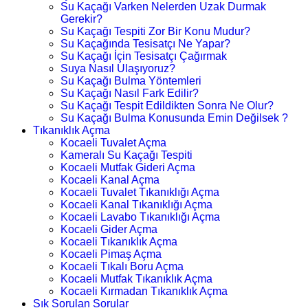
Su Kaçağı Varken Nelerden Uzak Durmak
Gerekir?
Su Kaçağı Tespiti Zor Bir Konu Mudur?
Su Kaçağında Tesisatçı Ne Yapar?
Su Kaçağı İçin Tesisatçı Çağırmak
Suya Nasıl Ulaşıyoruz?
Su Kaçağı Bulma Yöntemleri
Su Kaçağı Nasıl Fark Edilir?
Su Kaçağı Tespit Edildikten Sonra Ne Olur?
Su Kaçağı Bulma Konusunda Emin Değilsek ?
Tıkanıklık Açma
Kocaeli Tuvalet Açma
Kameralı Su Kaçağı Tespiti
Kocaeli Mutfak Gideri Açma
Kocaeli Kanal Açma
Kocaeli Tuvalet Tıkanıklığı Açma
Kocaeli Kanal Tıkanıklığı Açma
Kocaeli Lavabo Tıkanıklığı Açma
Kocaeli Gider Açma
Kocaeli Tıkanıklık Açma
Kocaeli Pimaş Açma
Kocaeli Tıkalı Boru Açma
Kocaeli Mutfak Tıkanıklık Açma
Kocaeli Kırmadan Tıkanıklık Açma
Sık Sorulan Sorular