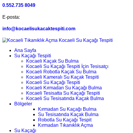
0.552.735 8049
E-posta:
info@kocaelisukacaktespiti.com
Ana Sayfa
Su Kaçağı Tespiti
Kocaeli Kaçak Su Bulma
Kocaeli Su Kaçağı Tespiti İçin Tesisatçı
Kocaeli Robotla Kaçak Su Bulma
Kocaeli Kameralı Su Kaçak Tespiti
Kocaeli Su Kaçağı Tespiti
Kocaeli Kırmadan Su Kaçağı Bulma
Kocaeli Tesisatta Su Kaçağı Tespiti
Kocaeli Su Tesisatında Kaçak Bulma
Bölgeler
Kırmadan Su Kaçağı Bulma
Su Tesisatında Kaçak Bulma
Robotla Su Kaçağı Tespit
Kırmadan Tıkanıklık Açma
Su Kaçağı