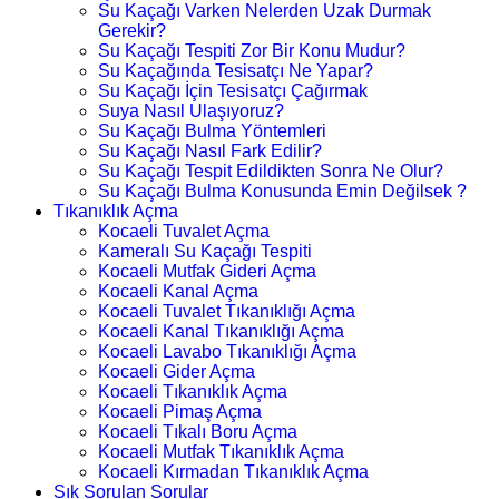
Su Kaçağı Varken Nelerden Uzak Durmak
Gerekir?
Su Kaçağı Tespiti Zor Bir Konu Mudur?
Su Kaçağında Tesisatçı Ne Yapar?
Su Kaçağı İçin Tesisatçı Çağırmak
Suya Nasıl Ulaşıyoruz?
Su Kaçağı Bulma Yöntemleri
Su Kaçağı Nasıl Fark Edilir?
Su Kaçağı Tespit Edildikten Sonra Ne Olur?
Su Kaçağı Bulma Konusunda Emin Değilsek ?
Tıkanıklık Açma
Kocaeli Tuvalet Açma
Kameralı Su Kaçağı Tespiti
Kocaeli Mutfak Gideri Açma
Kocaeli Kanal Açma
Kocaeli Tuvalet Tıkanıklığı Açma
Kocaeli Kanal Tıkanıklığı Açma
Kocaeli Lavabo Tıkanıklığı Açma
Kocaeli Gider Açma
Kocaeli Tıkanıklık Açma
Kocaeli Pimaş Açma
Kocaeli Tıkalı Boru Açma
Kocaeli Mutfak Tıkanıklık Açma
Kocaeli Kırmadan Tıkanıklık Açma
Sık Sorulan Sorular