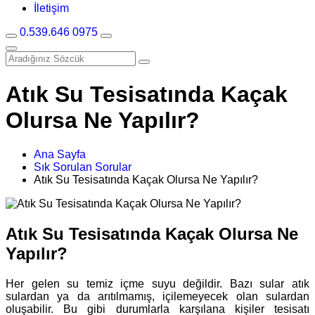
İletişim
0.539.646 0975
Atık Su Tesisatında Kaçak
Olursa Ne Yapılır?
Ana Sayfa
Sık Sorulan Sorular
Atık Su Tesisatında Kaçak Olursa Ne Yapılır?
Atık Su Tesisatında Kaçak Olursa Ne
Yapılır?
Her gelen su temiz içme suyu değildir. Bazı sular atık
sulardan ya da arıtılmamış, içilemeyecek olan sulardan
oluşabilir. Bu gibi durumlarla karşılana kişiler tesisatı