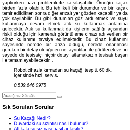
yaptırırken bazı problemlerle karşılaşabilir. Örneğin kaçak
birden fazla olabilir. Bu tehlikeli bir durumdur ve bir kaçak
tamir edildikten sonra diğer arızalı yer gözden kaçabilir ya da
yok sayılabilir. Bu gibi durumları göz ardı etmek ve suyu
kullanmaya devam etmek atık su kullanmak anlamına
gelecektir. Atık su kullanmak da kişilerin sağlığı açısından
riskli olduğu için kameralı görüntüleme cihazı adı verilen bir
cihaz kullanımı tavsiye edilmektedir. Bu cihaz kullanımı
sayesinde nerede bir arıza olduğu, nerede onarılması
gereken bir detay olduğu en net ayrıntıları ile görülecek ve bu
sayede de tesisatçı hiçbir detayı atlamaksızın tesisatı başarı
ile tamamlayabilecektir. .
Robot cihazla kırmadan su kaçağı tespiti, 60 dk.
içerisinde hızlı servis.
0.539.646 0975
Sık Sorulan Sorular
Su Kaçağı Nedir?
Duvardaki su sızıntısı nasıl bulunur?
Alt kata su sızması nasıl anlaşılır?