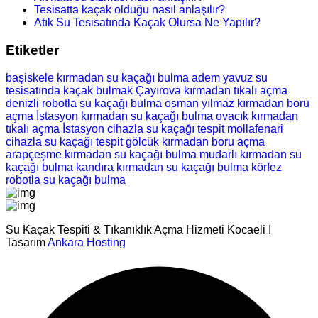
Tesisatta kaçak olduğu nasıl anlaşılır?
Atık Su Tesisatında Kaçak Olursa Ne Yapılır?
Etiketler
başiskele kırmadan su kaçağı bulma
adem yavuz su
tesisatında kaçak bulmak
Çayırova kırmadan tıkalı açma
denizli robotla su kaçağı bulma
osman yılmaz kırmadan boru
açma
İstasyon kırmadan su kaçağı bulma
ovacık kırmadan
tıkalı açma
İstasyon cihazla su kaçağı tespit
mollafenari
cihazla su kaçağı tespit
gölcük kırmadan boru açma
arapçeşme kırmadan su kaçağı bulma
mudarlı kırmadan su
kaçağı bulma
kandıra kırmadan su kaçağı bulma
körfez
robotla su kaçağı bulma
Su Kaçak Tespiti & Tıkanıklık Açma Hizmeti Kocaeli I
Tasarım
Ankara Hosting