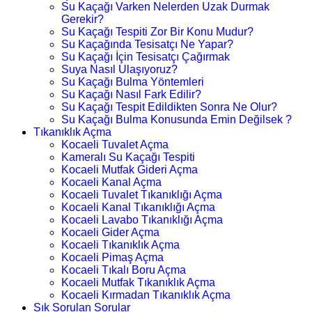
Su Kaçağı Varken Nelerden Uzak Durmak
Gerekir?
Su Kaçağı Tespiti Zor Bir Konu Mudur?
Su Kaçağında Tesisatçı Ne Yapar?
Su Kaçağı İçin Tesisatçı Çağırmak
Suya Nasıl Ulaşıyoruz?
Su Kaçağı Bulma Yöntemleri
Su Kaçağı Nasıl Fark Edilir?
Su Kaçağı Tespit Edildikten Sonra Ne Olur?
Su Kaçağı Bulma Konusunda Emin Değilsek ?
Tıkanıklık Açma
Kocaeli Tuvalet Açma
Kameralı Su Kaçağı Tespiti
Kocaeli Mutfak Gideri Açma
Kocaeli Kanal Açma
Kocaeli Tuvalet Tıkanıklığı Açma
Kocaeli Kanal Tıkanıklığı Açma
Kocaeli Lavabo Tıkanıklığı Açma
Kocaeli Gider Açma
Kocaeli Tıkanıklık Açma
Kocaeli Pimaş Açma
Kocaeli Tıkalı Boru Açma
Kocaeli Mutfak Tıkanıklık Açma
Kocaeli Kırmadan Tıkanıklık Açma
Sık Sorulan Sorular