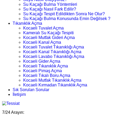
Su Kaçağı Bulma Yöntemleri
Su Kaçağı Nasıl Fark Edilir?
Su Kaçağı Tespit Edildikten Sonra Ne Olur?
Su Kaçağı Bulma Konusunda Emin Değilsek ?
Tıkanıklık Açma
Kocaeli Tuvalet Açma
Kameralı Su Kaçağı Tespiti
Kocaeli Mutfak Gideri Açma
Kocaeli Kanal Açma
Kocaeli Tuvalet Tıkanıklığı Açma
Kocaeli Kanal Tıkanıklığı Açma
Kocaeli Lavabo Tıkanıklığı Açma
Kocaeli Gider Açma
Kocaeli Tıkanıklık Açma
Kocaeli Pimaş Açma
Kocaeli Tıkalı Boru Açma
Kocaeli Mutfak Tıkanıklık Açma
Kocaeli Kırmadan Tıkanıklık Açma
Sık Sorulan Sorular
İletişim
7/24 Arayın: