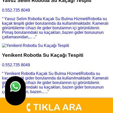
Yavuz Selim Robotla Su Kaçağı Tespiti
0.552.735 8049
“ Yavuz Selim Robotla Kaçak Su Bulma HizmetiRobotla su
kaçak tespiti gider borularında da kullanılmaktadır. Kameralı
görüntüleme cihazı ile gider borularının içi görüntülenir.
Pimaş borularındaki su kaçakları, bazen gider borusunun
çatlamasından,... ..”
Yenikent Robotla Su Kaçağı Tespiti
0.552.735 8049
“ Yenikent Robotla Kaçak Su Bulma HizmetiRobotla su
kaçak tespiti gider borularında da kullanılmaktadır. Kameralı
görüntüleme cihazı ile gider borularının içi görüntülenir.
Pimaş borularındaki su kaçakları, bazen gider borusunun
çatlamasından, bazen... ..”
Kocaeli Robotla Su Kaçağı Tespiti