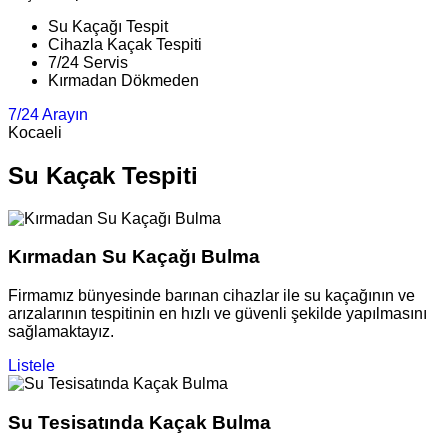
Su Kaçağı Tespit
Cihazla Kaçak Tespiti
7/24 Servis
Kırmadan Dökmeden
7/24 Arayın
Kocaeli
Su Kaçak Tespiti
Kırmadan Su Kaçağı Bulma
Firmamız bünyesinde barınan cihazlar ile su kaçağının ve
arızalarının tespitinin en hızlı ve güvenli şekilde yapılmasını
sağlamaktayız.
Listele
Su Tesisatında Kaçak Bulma