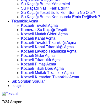
Su Kaçağı Bulma Yöntemleri
Su Kaçağı Nasıl Fark Edilir?
Su Kaçağı Tespit Edildikten Sonra Ne Olur?
Su Kaçağı Bulma Konusunda Emin Değilsek ?
Tıkanıklık Açma
Kocaeli Tuvalet Açma
Kameralı Su Kaçağı Tespiti
Kocaeli Mutfak Gideri Açma
Kocaeli Kanal Açma
Kocaeli Tuvalet Tıkanıklığı Açma
Kocaeli Kanal Tıkanıklığı Açma
Kocaeli Lavabo Tıkanıklığı Açma
Kocaeli Gider Açma
Kocaeli Tıkanıklık Açma
Kocaeli Pimaş Açma
Kocaeli Tıkalı Boru Açma
Kocaeli Mutfak Tıkanıklık Açma
Kocaeli Kırmadan Tıkanıklık Açma
Sık Sorulan Sorular
İletişim
7/24 Arayın: