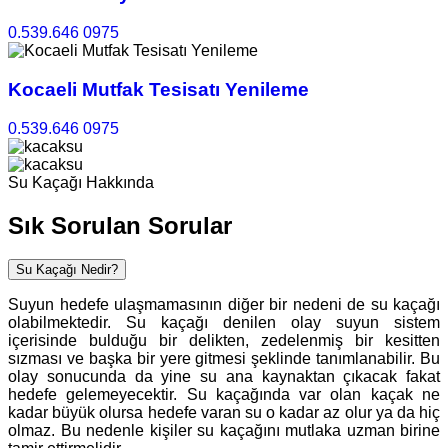
0.539.646 0975
Kocaeli Mutfak Tesisatı Yenileme
0.539.646 0975
Su Kaçağı Hakkında
Sık Sorulan Sorular
Su Kaçağı Nedir?
Suyun hedefe ulaşmamasının diğer bir nedeni de su kaçağı
olabilmektedir. Su kaçağı denilen olay suyun sistem
içerisinde bulduğu bir delikten, zedelenmiş bir kesitten
sızması ve başka bir yere gitmesi şeklinde tanımlanabilir. Bu
olay sonucunda da yine su ana kaynaktan çıkacak fakat
hedefe gelemeyecektir. Su kaçağında var olan kaçak ne
kadar büyük olursa hedefe varan su o kadar az olur ya da hiç
olmaz. Bu nedenle kişiler su kaçağını mutlaka uzman birine