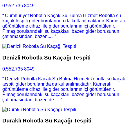
0.552.735 8049
“ Cumhuriyet Robotla Kaçak Su Bulma HizmetiRobotla su
kaçak tespiti gider borularında da kullanılmaktadır. Kameralı
görüntüleme cihazı ile gider borularının içi görüntülenir.
Pimaş borularındaki su kaçakları, bazen gider borusunun
çatlamasından, bazen... ..”
Denizli Robotla Su Kaçağı Tespiti
0.552.735 8049
“ Denizli Robotla Kaçak Su Bulma HizmetiRobotla su kaçak
tespiti gider borularında da kullanılmaktadır. Kameralı
görüntüleme cihazı ile gider borularının içi görüntülenir.
Pimaş borularındaki su kaçakları, bazen gider borusunun
çatlamasından, bazen de... ..”
Duraklı Robotla Su Kaçağı Tespiti