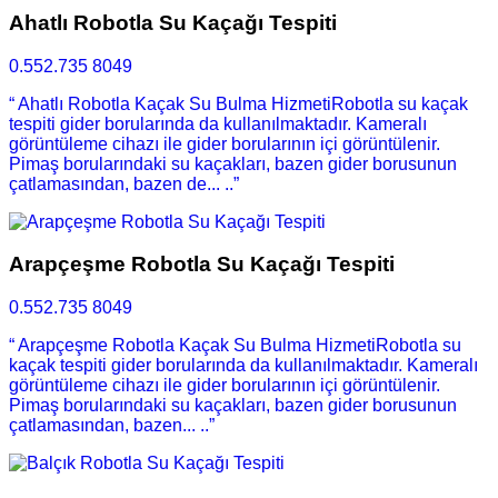
Ahatlı Robotla Su Kaçağı Tespiti
0.552.735 8049
“ Ahatlı Robotla Kaçak Su Bulma HizmetiRobotla su kaçak
tespiti gider borularında da kullanılmaktadır. Kameralı
görüntüleme cihazı ile gider borularının içi görüntülenir.
Pimaş borularındaki su kaçakları, bazen gider borusunun
çatlamasından, bazen de... ..”
Arapçeşme Robotla Su Kaçağı Tespiti
0.552.735 8049
“ Arapçeşme Robotla Kaçak Su Bulma HizmetiRobotla su
kaçak tespiti gider borularında da kullanılmaktadır. Kameralı
görüntüleme cihazı ile gider borularının içi görüntülenir.
Pimaş borularındaki su kaçakları, bazen gider borusunun
çatlamasından, bazen... ..”