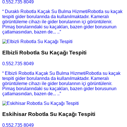
0.552.735 8049
“ Duraklı Robotla Kaçak Su Bulma HizmetiRobotla su kaçak
tespiti gider borularında da kullanılmaktadır. Kameralı
görüntüleme cihazı ile gider borularının içi görüntülenir.
Pimaş borularındaki su kaçakları, bazen gider borusunun
çatlamasından, bazen de... ..”
Elbizli Robotla Su Kaçağı Tespiti
0.552.735 8049
“ Elbizli Robotla Kaçak Su Bulma HizmetiRobotla su kaçak
tespiti gider borularında da kullanılmaktadır. Kameralı
görüntüleme cihazı ile gider borularının içi görüntülenir.
Pimaş borularındaki su kaçakları, bazen gider borusunun
çatlamasından, bazen de... ..”
Eskihisar Robotla Su Kaçağı Tespiti
0.552.735 8049