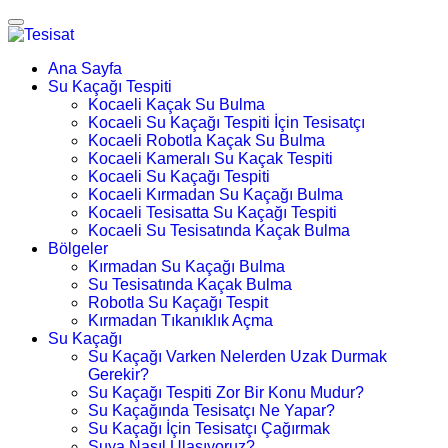
Ana Sayfa
Su Kaçağı Tespiti
Kocaeli Kaçak Su Bulma
Kocaeli Su Kaçağı Tespiti İçin Tesisatçı
Kocaeli Robotla Kaçak Su Bulma
Kocaeli Kameralı Su Kaçak Tespiti
Kocaeli Su Kaçağı Tespiti
Kocaeli Kırmadan Su Kaçağı Bulma
Kocaeli Tesisatta Su Kaçağı Tespiti
Kocaeli Su Tesisatında Kaçak Bulma
Bölgeler
Kırmadan Su Kaçağı Bulma
Su Tesisatında Kaçak Bulma
Robotla Su Kaçağı Tespit
Kırmadan Tıkanıklık Açma
Su Kaçağı
Su Kaçağı Varken Nelerden Uzak Durmak
Gerekir?
Su Kaçağı Tespiti Zor Bir Konu Mudur?
Su Kaçağında Tesisatçı Ne Yapar?
Su Kaçağı İçin Tesisatçı Çağırmak
Suya Nasıl Ulaşıyoruz?