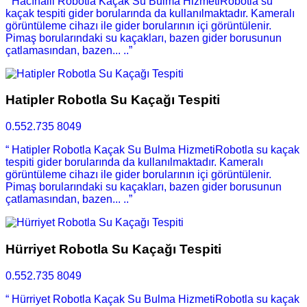
“ Hacıhalil Robotla Kaçak Su Bulma HizmetiRobotla su
kaçak tespiti gider borularında da kullanılmaktadır. Kameralı
görüntüleme cihazı ile gider borularının içi görüntülenir.
Pimaş borularındaki su kaçakları, bazen gider borusunun
çatlamasından, bazen... ..”
Hatipler Robotla Su Kaçağı Tespiti
0.552.735 8049
“ Hatipler Robotla Kaçak Su Bulma HizmetiRobotla su kaçak
tespiti gider borularında da kullanılmaktadır. Kameralı
görüntüleme cihazı ile gider borularının içi görüntülenir.
Pimaş borularındaki su kaçakları, bazen gider borusunun
çatlamasından, bazen... ..”
Hürriyet Robotla Su Kaçağı Tespiti
0.552.735 8049
“ Hürriyet Robotla Kaçak Su Bulma HizmetiRobotla su kaçak