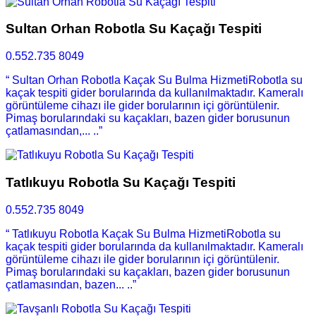
Sultan Orhan Robotla Su Kaçağı Tespiti
0.552.735 8049
“ Sultan Orhan Robotla Kaçak Su Bulma HizmetiRobotla su
kaçak tespiti gider borularında da kullanılmaktadır. Kameralı
görüntüleme cihazı ile gider borularının içi görüntülenir.
Pimaş borularındaki su kaçakları, bazen gider borusunun
çatlamasından,... ..”
Tatlıkuyu Robotla Su Kaçağı Tespiti
0.552.735 8049
“ Tatlıkuyu Robotla Kaçak Su Bulma HizmetiRobotla su
kaçak tespiti gider borularında da kullanılmaktadır. Kameralı
görüntüleme cihazı ile gider borularının içi görüntülenir.
Pimaş borularındaki su kaçakları, bazen gider borusunun
çatlamasından, bazen... ..”