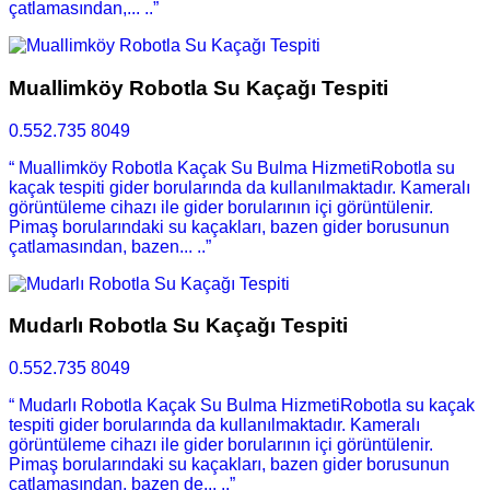
çatlamasından,... ..”
Muallimköy Robotla Su Kaçağı Tespiti
0.552.735 8049
“ Muallimköy Robotla Kaçak Su Bulma HizmetiRobotla su
kaçak tespiti gider borularında da kullanılmaktadır. Kameralı
görüntüleme cihazı ile gider borularının içi görüntülenir.
Pimaş borularındaki su kaçakları, bazen gider borusunun
çatlamasından, bazen... ..”
Mudarlı Robotla Su Kaçağı Tespiti
0.552.735 8049
“ Mudarlı Robotla Kaçak Su Bulma HizmetiRobotla su kaçak
tespiti gider borularında da kullanılmaktadır. Kameralı
görüntüleme cihazı ile gider borularının içi görüntülenir.
Pimaş borularındaki su kaçakları, bazen gider borusunun
çatlamasından, bazen de... ..”