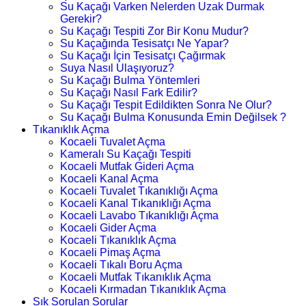
Su Kaçağı Varken Nelerden Uzak Durmak
Gerekir?
Su Kaçağı Tespiti Zor Bir Konu Mudur?
Su Kaçağında Tesisatçı Ne Yapar?
Su Kaçağı İçin Tesisatçı Çağırmak
Suya Nasıl Ulaşıyoruz?
Su Kaçağı Bulma Yöntemleri
Su Kaçağı Nasıl Fark Edilir?
Su Kaçağı Tespit Edildikten Sonra Ne Olur?
Su Kaçağı Bulma Konusunda Emin Değilsek ?
Tıkanıklık Açma
Kocaeli Tuvalet Açma
Kameralı Su Kaçağı Tespiti
Kocaeli Mutfak Gideri Açma
Kocaeli Kanal Açma
Kocaeli Tuvalet Tıkanıklığı Açma
Kocaeli Kanal Tıkanıklığı Açma
Kocaeli Lavabo Tıkanıklığı Açma
Kocaeli Gider Açma
Kocaeli Tıkanıklık Açma
Kocaeli Pimaş Açma
Kocaeli Tıkalı Boru Açma
Kocaeli Mutfak Tıkanıklık Açma
Kocaeli Kırmadan Tıkanıklık Açma
Sık Sorulan Sorular