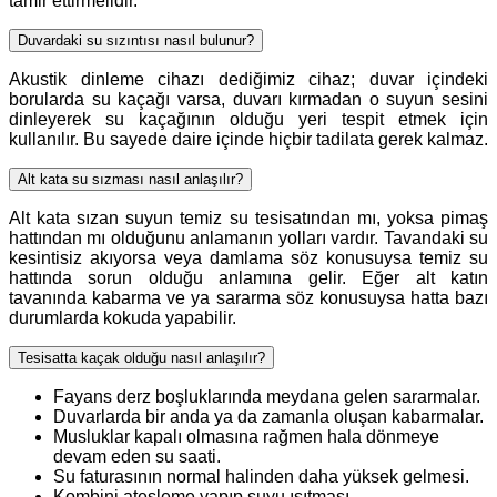
tamir ettirmelidir.
Duvardaki su sızıntısı nasıl bulunur?
Akustik dinleme cihazı dediğimiz cihaz; duvar içindeki
borularda su kaçağı varsa, duvarı kırmadan o suyun sesini
dinleyerek su kaçağının olduğu yeri tespit etmek için
kullanılır. Bu sayede daire içinde hiçbir tadilata gerek kalmaz.
Alt kata su sızması nasıl anlaşılır?
Alt kata sızan suyun temiz su tesisatından mı, yoksa pimaş
hattından mı olduğunu anlamanın yolları vardır. Tavandaki su
kesintisiz akıyorsa veya damlama söz konusuysa temiz su
hattında sorun olduğu anlamına gelir. Eğer alt katın
tavanında kabarma ve ya sararma söz konusuysa hatta bazı
durumlarda kokuda yapabilir.
Tesisatta kaçak olduğu nasıl anlaşılır?
Fayans derz boşluklarında meydana gelen sararmalar.
Duvarlarda bir anda ya da zamanla oluşan kabarmalar.
Musluklar kapalı olmasına rağmen hala dönmeye
devam eden su saati.
Su faturasının normal halinden daha yüksek gelmesi.
Kombini ateşleme yapıp suyu ısıtması