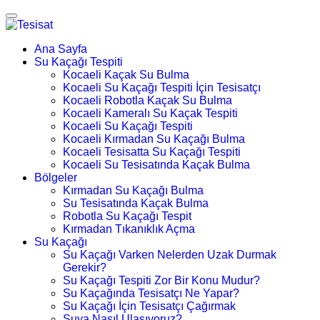
Ana Sayfa
Su Kaçağı Tespiti
Kocaeli Kaçak Su Bulma
Kocaeli Su Kaçağı Tespiti İçin Tesisatçı
Kocaeli Robotla Kaçak Su Bulma
Kocaeli Kameralı Su Kaçak Tespiti
Kocaeli Su Kaçağı Tespiti
Kocaeli Kırmadan Su Kaçağı Bulma
Kocaeli Tesisatta Su Kaçağı Tespiti
Kocaeli Su Tesisatında Kaçak Bulma
Bölgeler
Kırmadan Su Kaçağı Bulma
Su Tesisatında Kaçak Bulma
Robotla Su Kaçağı Tespit
Kırmadan Tıkanıklık Açma
Su Kaçağı
Su Kaçağı Varken Nelerden Uzak Durmak
Gerekir?
Su Kaçağı Tespiti Zor Bir Konu Mudur?
Su Kaçağında Tesisatçı Ne Yapar?
Su Kaçağı İçin Tesisatçı Çağırmak
Suya Nasıl Ulaşıyoruz?