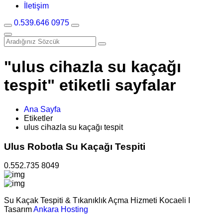
İletişim
0.539.646 0975
"ulus cihazla su kaçağı
tespit" etiketli sayfalar
Ana Sayfa
Etiketler
ulus cihazla su kaçağı tespit
Ulus Robotla Su Kaçağı Tespiti
0.552.735 8049
Su Kaçak Tespiti & Tıkanıklık Açma Hizmeti Kocaeli I
Tasarım
Ankara Hosting