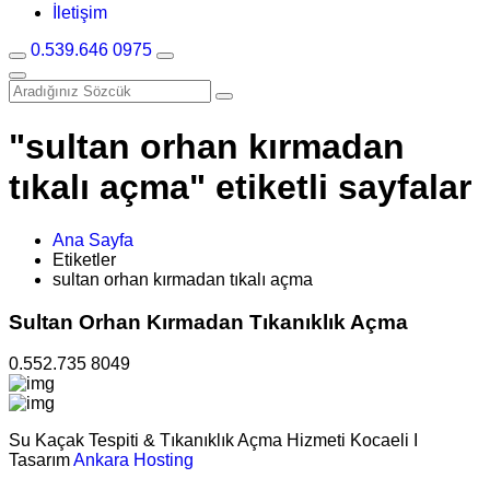
İletişim
0.539.646 0975
"sultan orhan kırmadan
tıkalı açma" etiketli sayfalar
Ana Sayfa
Etiketler
sultan orhan kırmadan tıkalı açma
Sultan Orhan Kırmadan Tıkanıklık Açma
0.552.735 8049
Su Kaçak Tespiti & Tıkanıklık Açma Hizmeti Kocaeli I
Tasarım
Ankara Hosting