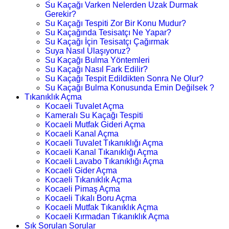
Su Kaçağı Varken Nelerden Uzak Durmak
Gerekir?
Su Kaçağı Tespiti Zor Bir Konu Mudur?
Su Kaçağında Tesisatçı Ne Yapar?
Su Kaçağı İçin Tesisatçı Çağırmak
Suya Nasıl Ulaşıyoruz?
Su Kaçağı Bulma Yöntemleri
Su Kaçağı Nasıl Fark Edilir?
Su Kaçağı Tespit Edildikten Sonra Ne Olur?
Su Kaçağı Bulma Konusunda Emin Değilsek ?
Tıkanıklık Açma
Kocaeli Tuvalet Açma
Kameralı Su Kaçağı Tespiti
Kocaeli Mutfak Gideri Açma
Kocaeli Kanal Açma
Kocaeli Tuvalet Tıkanıklığı Açma
Kocaeli Kanal Tıkanıklığı Açma
Kocaeli Lavabo Tıkanıklığı Açma
Kocaeli Gider Açma
Kocaeli Tıkanıklık Açma
Kocaeli Pimaş Açma
Kocaeli Tıkalı Boru Açma
Kocaeli Mutfak Tıkanıklık Açma
Kocaeli Kırmadan Tıkanıklık Açma
Sık Sorulan Sorular