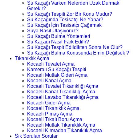
Su Kaçağı Varken Nelerden Uzak Durmak
Gerekir?
Su Kaçağı Tespiti Zor Bir Konu Mudur?
Su Kaçağında Tesisatçı Ne Yapar?
Su Kaçağı İçin Tesisatçı Çağırmak
Suya Nasıl Ulaşıyoruz?
Su Kaçağı Bulma Yöntemleri
Su Kaçağı Nasıl Fark Edilir?
Su Kaçağı Tespit Edildikten Sonra Ne Olur?
Su Kaçağı Bulma Konusunda Emin Değilsek ?
Tıkanıklık Açma
Kocaeli Tuvalet Açma
Kameralı Su Kaçağı Tespiti
Kocaeli Mutfak Gideri Açma
Kocaeli Kanal Açma
Kocaeli Tuvalet Tıkanıklığı Açma
Kocaeli Kanal Tıkanıklığı Açma
Kocaeli Lavabo Tıkanıklığı Açma
Kocaeli Gider Açma
Kocaeli Tıkanıklık Açma
Kocaeli Pimaş Açma
Kocaeli Tıkalı Boru Açma
Kocaeli Mutfak Tıkanıklık Açma
Kocaeli Kırmadan Tıkanıklık Açma
Sık Sorulan Sorular