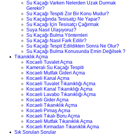
Su Kaçağı Varken Nelerden Uzak Durmak
Gerekir?
Su Kaçağı Tespiti Zor Bir Konu Mudur?
Su Kaçağında Tesisatçı Ne Yapar?
Su Kaçağı İçin Tesisatçı Çağırmak
Suya Nasıl Ulaşıyoruz?
Su Kaçağı Bulma Yöntemleri
Su Kaçağı Nasıl Fark Edilir?
Su Kaçağı Tespit Edildikten Sonra Ne Olur?
Su Kaçağı Bulma Konusunda Emin Değilsek ?
Tıkanıklık Açma
Kocaeli Tuvalet Açma
Kameralı Su Kaçağı Tespiti
Kocaeli Mutfak Gideri Açma
Kocaeli Kanal Açma
Kocaeli Tuvalet Tıkanıklığı Açma
Kocaeli Kanal Tıkanıklığı Açma
Kocaeli Lavabo Tıkanıklığı Açma
Kocaeli Gider Açma
Kocaeli Tıkanıklık Açma
Kocaeli Pimaş Açma
Kocaeli Tıkalı Boru Açma
Kocaeli Mutfak Tıkanıklık Açma
Kocaeli Kırmadan Tıkanıklık Açma
Sık Sorulan Sorular