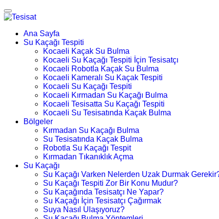
Ana Sayfa
Su Kaçağı Tespiti
Kocaeli Kaçak Su Bulma
Kocaeli Su Kaçağı Tespiti İçin Tesisatçı
Kocaeli Robotla Kaçak Su Bulma
Kocaeli Kameralı Su Kaçak Tespiti
Kocaeli Su Kaçağı Tespiti
Kocaeli Kırmadan Su Kaçağı Bulma
Kocaeli Tesisatta Su Kaçağı Tespiti
Kocaeli Su Tesisatında Kaçak Bulma
Bölgeler
Kırmadan Su Kaçağı Bulma
Su Tesisatında Kaçak Bulma
Robotla Su Kaçağı Tespit
Kırmadan Tıkanıklık Açma
Su Kaçağı
Su Kaçağı Varken Nelerden Uzak Durmak Gerekir
Su Kaçağı Tespiti Zor Bir Konu Mudur?
Su Kaçağında Tesisatçı Ne Yapar?
Su Kaçağı İçin Tesisatçı Çağırmak
Suya Nasıl Ulaşıyoruz?
Su Kaçağı Bulma Yöntemleri