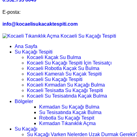
E-posta:
info@kocaelisukacaktespiti.com
Ana Sayfa
Su Kaçağı Tespiti
Kocaeli Kaçak Su Bulma
Kocaeli Su Kaçağı Tespiti İçin Tesisatçı
Kocaeli Robotla Kaçak Su Bulma
Kocaeli Kameralı Su Kaçak Tespiti
Kocaeli Su Kaçağı Tespiti
Kocaeli Kırmadan Su Kaçağı Bulma
Kocaeli Tesisatta Su Kaçağı Tespiti
Kocaeli Su Tesisatında Kaçak Bulma
Bölgeler
Kırmadan Su Kaçağı Bulma
Su Tesisatında Kaçak Bulma
Robotla Su Kaçağı Tespit
Kırmadan Tıkanıklık Açma
Su Kaçağı
Su Kaçağı Varken Nelerden Uzak Durmak Gerekir