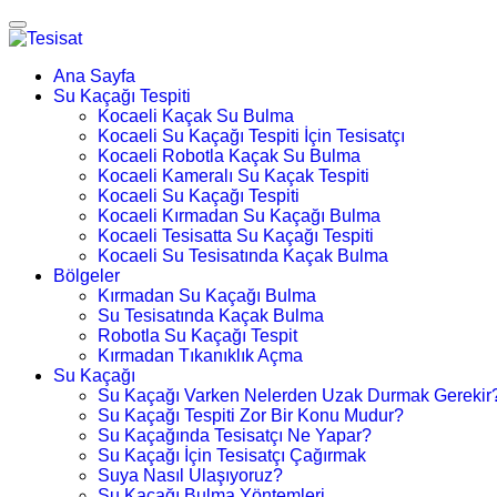
Ana Sayfa
Su Kaçağı Tespiti
Kocaeli Kaçak Su Bulma
Kocaeli Su Kaçağı Tespiti İçin Tesisatçı
Kocaeli Robotla Kaçak Su Bulma
Kocaeli Kameralı Su Kaçak Tespiti
Kocaeli Su Kaçağı Tespiti
Kocaeli Kırmadan Su Kaçağı Bulma
Kocaeli Tesisatta Su Kaçağı Tespiti
Kocaeli Su Tesisatında Kaçak Bulma
Bölgeler
Kırmadan Su Kaçağı Bulma
Su Tesisatında Kaçak Bulma
Robotla Su Kaçağı Tespit
Kırmadan Tıkanıklık Açma
Su Kaçağı
Su Kaçağı Varken Nelerden Uzak Durmak Gerekir
Su Kaçağı Tespiti Zor Bir Konu Mudur?
Su Kaçağında Tesisatçı Ne Yapar?
Su Kaçağı İçin Tesisatçı Çağırmak
Suya Nasıl Ulaşıyoruz?
Su Kaçağı Bulma Yöntemleri