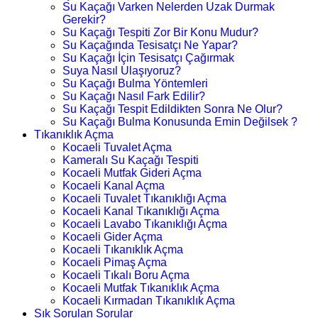
Su Kaçağı Varken Nelerden Uzak Durmak
Gerekir?
Su Kaçağı Tespiti Zor Bir Konu Mudur?
Su Kaçağında Tesisatçı Ne Yapar?
Su Kaçağı İçin Tesisatçı Çağırmak
Suya Nasıl Ulaşıyoruz?
Su Kaçağı Bulma Yöntemleri
Su Kaçağı Nasıl Fark Edilir?
Su Kaçağı Tespit Edildikten Sonra Ne Olur?
Su Kaçağı Bulma Konusunda Emin Değilsek ?
Tıkanıklık Açma
Kocaeli Tuvalet Açma
Kameralı Su Kaçağı Tespiti
Kocaeli Mutfak Gideri Açma
Kocaeli Kanal Açma
Kocaeli Tuvalet Tıkanıklığı Açma
Kocaeli Kanal Tıkanıklığı Açma
Kocaeli Lavabo Tıkanıklığı Açma
Kocaeli Gider Açma
Kocaeli Tıkanıklık Açma
Kocaeli Pimaş Açma
Kocaeli Tıkalı Boru Açma
Kocaeli Mutfak Tıkanıklık Açma
Kocaeli Kırmadan Tıkanıklık Açma
Sık Sorulan Sorular