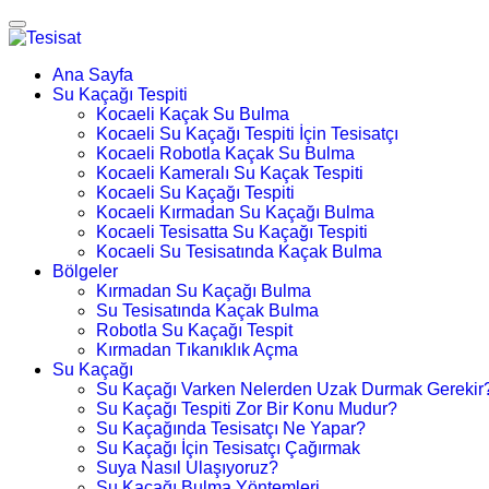
Ana Sayfa
Su Kaçağı Tespiti
Kocaeli Kaçak Su Bulma
Kocaeli Su Kaçağı Tespiti İçin Tesisatçı
Kocaeli Robotla Kaçak Su Bulma
Kocaeli Kameralı Su Kaçak Tespiti
Kocaeli Su Kaçağı Tespiti
Kocaeli Kırmadan Su Kaçağı Bulma
Kocaeli Tesisatta Su Kaçağı Tespiti
Kocaeli Su Tesisatında Kaçak Bulma
Bölgeler
Kırmadan Su Kaçağı Bulma
Su Tesisatında Kaçak Bulma
Robotla Su Kaçağı Tespit
Kırmadan Tıkanıklık Açma
Su Kaçağı
Su Kaçağı Varken Nelerden Uzak Durmak Gerekir
Su Kaçağı Tespiti Zor Bir Konu Mudur?
Su Kaçağında Tesisatçı Ne Yapar?
Su Kaçağı İçin Tesisatçı Çağırmak
Suya Nasıl Ulaşıyoruz?
Su Kaçağı Bulma Yöntemleri