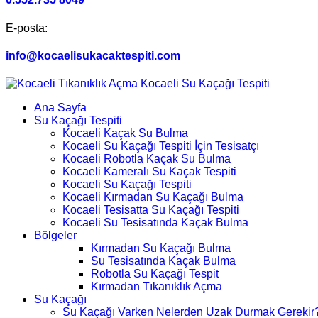
E-posta:
info@kocaelisukacaktespiti.com
Ana Sayfa
Su Kaçağı Tespiti
Kocaeli Kaçak Su Bulma
Kocaeli Su Kaçağı Tespiti İçin Tesisatçı
Kocaeli Robotla Kaçak Su Bulma
Kocaeli Kameralı Su Kaçak Tespiti
Kocaeli Su Kaçağı Tespiti
Kocaeli Kırmadan Su Kaçağı Bulma
Kocaeli Tesisatta Su Kaçağı Tespiti
Kocaeli Su Tesisatında Kaçak Bulma
Bölgeler
Kırmadan Su Kaçağı Bulma
Su Tesisatında Kaçak Bulma
Robotla Su Kaçağı Tespit
Kırmadan Tıkanıklık Açma
Su Kaçağı
Su Kaçağı Varken Nelerden Uzak Durmak Gerekir