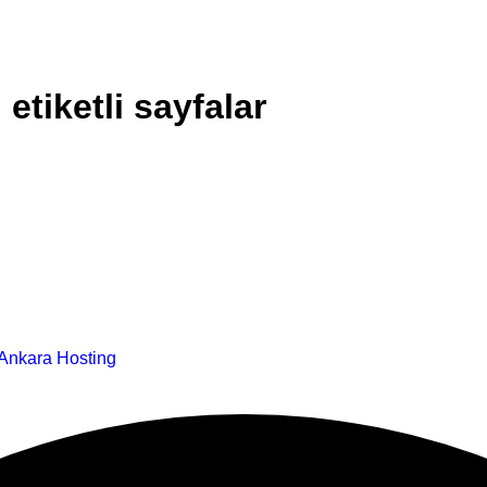
etiketli sayfalar
Ankara Hosting