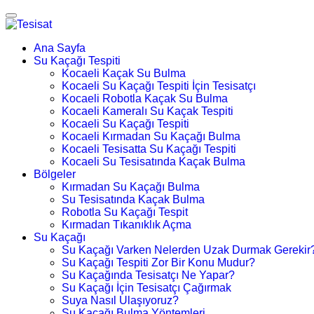
Ana Sayfa
Su Kaçağı Tespiti
Kocaeli Kaçak Su Bulma
Kocaeli Su Kaçağı Tespiti İçin Tesisatçı
Kocaeli Robotla Kaçak Su Bulma
Kocaeli Kameralı Su Kaçak Tespiti
Kocaeli Su Kaçağı Tespiti
Kocaeli Kırmadan Su Kaçağı Bulma
Kocaeli Tesisatta Su Kaçağı Tespiti
Kocaeli Su Tesisatında Kaçak Bulma
Bölgeler
Kırmadan Su Kaçağı Bulma
Su Tesisatında Kaçak Bulma
Robotla Su Kaçağı Tespit
Kırmadan Tıkanıklık Açma
Su Kaçağı
Su Kaçağı Varken Nelerden Uzak Durmak Gerekir
Su Kaçağı Tespiti Zor Bir Konu Mudur?
Su Kaçağında Tesisatçı Ne Yapar?
Su Kaçağı İçin Tesisatçı Çağırmak
Suya Nasıl Ulaşıyoruz?
Su Kaçağı Bulma Yöntemleri