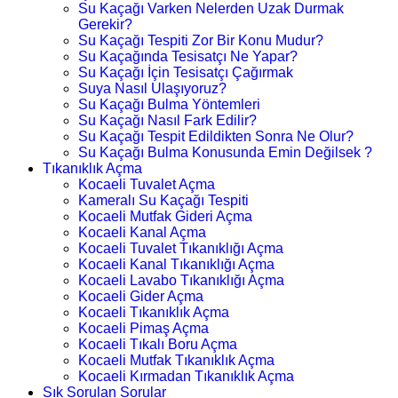
Su Kaçağı Varken Nelerden Uzak Durmak
Gerekir?
Su Kaçağı Tespiti Zor Bir Konu Mudur?
Su Kaçağında Tesisatçı Ne Yapar?
Su Kaçağı İçin Tesisatçı Çağırmak
Suya Nasıl Ulaşıyoruz?
Su Kaçağı Bulma Yöntemleri
Su Kaçağı Nasıl Fark Edilir?
Su Kaçağı Tespit Edildikten Sonra Ne Olur?
Su Kaçağı Bulma Konusunda Emin Değilsek ?
Tıkanıklık Açma
Kocaeli Tuvalet Açma
Kameralı Su Kaçağı Tespiti
Kocaeli Mutfak Gideri Açma
Kocaeli Kanal Açma
Kocaeli Tuvalet Tıkanıklığı Açma
Kocaeli Kanal Tıkanıklığı Açma
Kocaeli Lavabo Tıkanıklığı Açma
Kocaeli Gider Açma
Kocaeli Tıkanıklık Açma
Kocaeli Pimaş Açma
Kocaeli Tıkalı Boru Açma
Kocaeli Mutfak Tıkanıklık Açma
Kocaeli Kırmadan Tıkanıklık Açma
Sık Sorulan Sorular