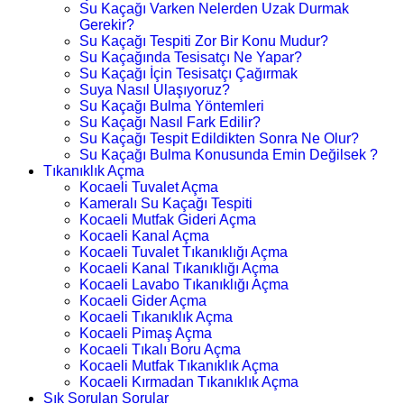
Su Kaçağı Varken Nelerden Uzak Durmak
Gerekir?
Su Kaçağı Tespiti Zor Bir Konu Mudur?
Su Kaçağında Tesisatçı Ne Yapar?
Su Kaçağı İçin Tesisatçı Çağırmak
Suya Nasıl Ulaşıyoruz?
Su Kaçağı Bulma Yöntemleri
Su Kaçağı Nasıl Fark Edilir?
Su Kaçağı Tespit Edildikten Sonra Ne Olur?
Su Kaçağı Bulma Konusunda Emin Değilsek ?
Tıkanıklık Açma
Kocaeli Tuvalet Açma
Kameralı Su Kaçağı Tespiti
Kocaeli Mutfak Gideri Açma
Kocaeli Kanal Açma
Kocaeli Tuvalet Tıkanıklığı Açma
Kocaeli Kanal Tıkanıklığı Açma
Kocaeli Lavabo Tıkanıklığı Açma
Kocaeli Gider Açma
Kocaeli Tıkanıklık Açma
Kocaeli Pimaş Açma
Kocaeli Tıkalı Boru Açma
Kocaeli Mutfak Tıkanıklık Açma
Kocaeli Kırmadan Tıkanıklık Açma
Sık Sorulan Sorular